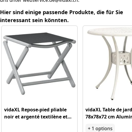
uns unter webservice.de@vidaxl.ch.
Weitere hilfreiche Fragen
Hier sind einige passende Produkte, die für Sie
Relevante Kategorielinks
interessant sein könnten.
vidaXL Repose-pied pliable
vidaXL Table de jar
noir et argenté textilène et
78x78x72 cm Alumi
aluminium
coulé
+
1
options