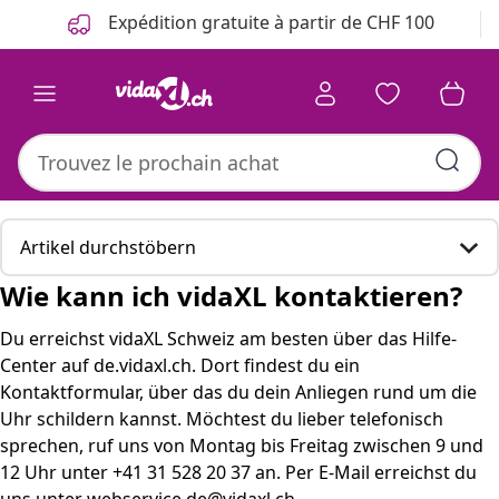
Précédent
Suivant
Expédition gratuite à partir de CHF 100
Artikel durchstöbern
Wie kann ich vidaXL kontaktieren?
Wie kann ich vidaXL kontaktieren?
Du erreichst vidaXL Schweiz am besten über das Hilfe-
Center auf de.vidaxl.ch. Dort findest du ein
Hier sind einige passende Produkte, die für Sie
Kontaktformular, über das du dein Anliegen rund um die
interessant sein könnten.
Uhr schildern kannst. Möchtest du lieber telefonisch
sprechen, ruf uns von Montag bis Freitag zwischen 9 und
So erreichst du den vidaXL Kundenservice
12 Uhr unter +41 31 528 20 37 an. Per E-Mail erreichst du