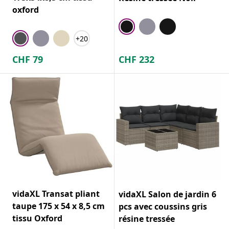
oxford
+20
CHF
79
CHF
232
vidaXL Transat pliant
vidaXL Salon de jardin 6
taupe 175 x 54 x 8,5 cm
pcs avec coussins gris
tissu Oxford
résine tressée