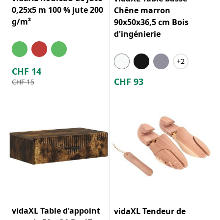
0,25x5 m 100 % jute 200
Chêne marron
g/m²
90x50x36,5 cm Bois
d'ingénierie
+2
CHF
14
CHF
93
CHF
15
vidaXL Table d'appoint
vidaXL Tendeur de