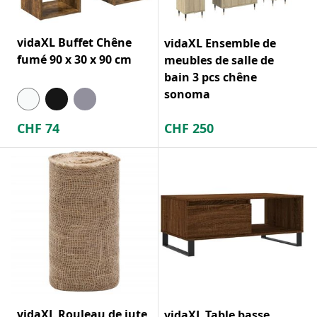
vidaXL Buffet Chêne
vidaXL Ensemble de
fumé 90 x 30 x 90 cm
meubles de salle de
bain 3 pcs chêne
sonoma
CHF
74
CHF
250
vidaXL Rouleau de jute
vidaXL Table basse