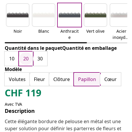
Noir
Blanc
Anthracit
Vert olive
Acier
e
inoxydab
le
Quantité dans le paquetQuantité en emballage
10
20
30
Modèle
Volutes
Fleur
Clôture
Papillon
Cœur
CHF
119
Avec TVA
Description
Cette élégante bordure de pelouse en métal est une
super solution pour définir les parterres de fleurs et