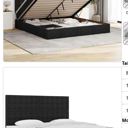
G
Ta
Mo