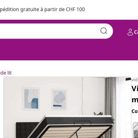
pédition gratuite à partir de CHF 100
C
de lit
vi
V
m
Co