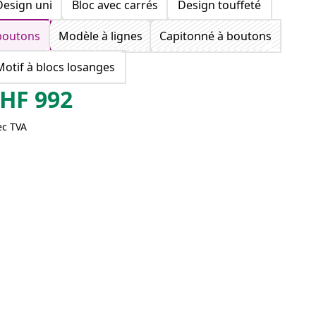
Design uni
Bloc avec carrés
Design touffeté
boutons
Modèle à lignes
Capitonné à boutons
Motif à blocs losanges
HF
992
ec TVA