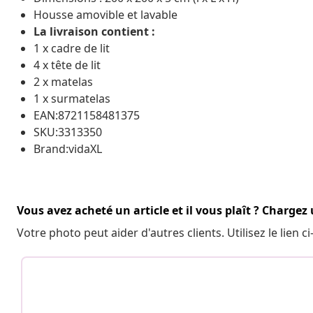
Housse amovible et lavable
La livraison contient :
1 x cadre de lit
4 x tête de lit
2 x matelas
1 x surmatelas
EAN:8721158481375
SKU:3313350
Brand:vidaXL
Vous avez acheté un article et il vous plaît ? Chargez
Votre photo peut aider d'autres clients. Utilisez le lien