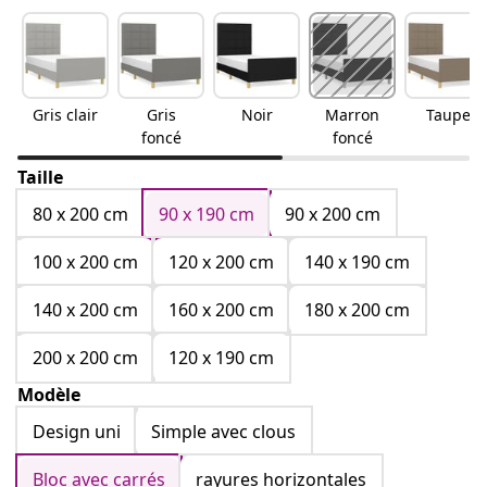
Gris clair
Gris
Noir
Marron
Taupe
foncé
foncé
Taille
80 x 200 cm
90 x 190 cm
90 x 200 cm
100 x 200 cm
120 x 200 cm
140 x 190 cm
140 x 200 cm
160 x 200 cm
180 x 200 cm
200 x 200 cm
120 x 190 cm
Modèle
Design uni
Simple avec clous
Bloc avec carrés
rayures horizontales