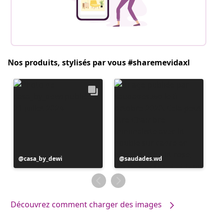
Nos produits, stylisés par vous #sharemevidaxl
Publication
casa_by_dewi
Publication
saudades.wd
publiée
publiée
par
par
Découvrez comment charger des images