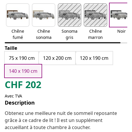
Chêne
Chêne
Sonoma
Chêne
Noir
fumé
sonoma
gris
marron
Taille
75 x 190 cm
120 x 200 cm
120 x 190 cm
140 x 190 cm
CHF
202
Avec TVA
Description
Obtenez une meilleure nuit de sommeil reposante
grâce à ce cadre de lit ! Il est un supplément
accueillant à toute chambre à coucher.