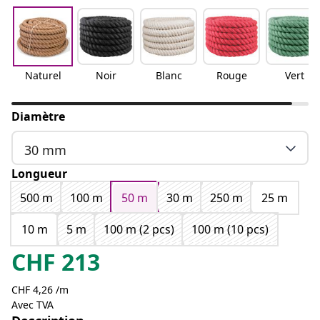
Naturel
Noir
Blanc
Rouge
Vert
Diamètre
30 mm
Longueur
500 m
100 m
50 m
30 m
250 m
25 m
10 m
5 m
100 m (2 pcs)
100 m (10 pcs)
CHF
213
CHF 4,26 /m
Avec TVA