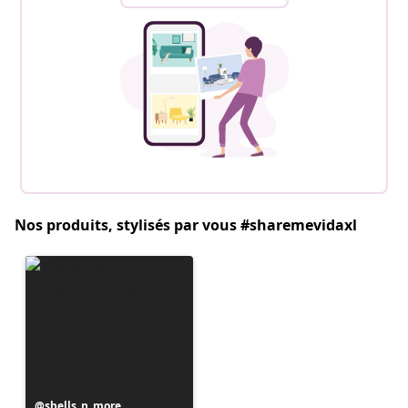
Nos produits, stylisés par vous #sharemevidaxl
Publication
shells_n_more