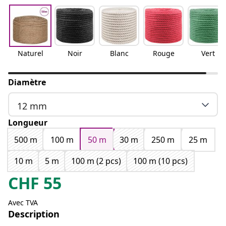
Naturel
Noir
Blanc
Rouge
Vert
Diamètre
12 mm
Longueur
500 m
100 m
50 m
30 m
250 m
25 m
10 m
5 m
100 m (2 pcs)
100 m (10 pcs)
CHF
55
Avec TVA
Description