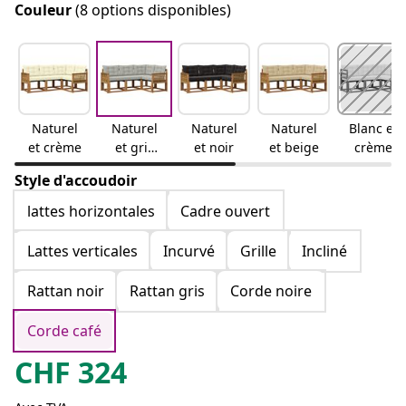
Couleur
(8 options disponibles)
Naturel
Naturel
Naturel
Naturel
Blanc et
et crème
et gris
et noir
et beige
crème
clair
Style d'accoudoir
lattes horizontales
Cadre ouvert
Lattes verticales
Incurvé
Grille
Incliné
Rattan noir
Rattan gris
Corde noire
Corde café
CHF
324