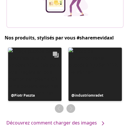
Nos produits, stylisés par vous #sharemevidaxl
Publication
Piotr Paszta
Publication
industriomradet
publiée
publiée
par
par
Découvrez comment charger des images