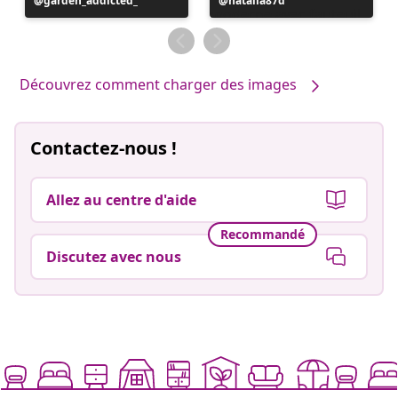
Publication
garden_addicted_
Publication
natalia87d
publiée
publiée
par
par
Découvrez comment charger des images
Contactez-nous !
Allez au centre d'aide
Recommandé
Discutez avec nous