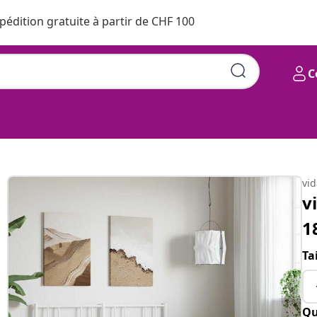
pédition gratuite à partir de CHF 100
C
vi
v
1
Ta
Qu