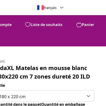
français
ompte
Liste de souhaits
Panier
daXL
idaXL Matelas en mousse blanc
80x220 cm 7 zones dureté 20 ILD
ille
180 x 220 cm
antité dans le paquetQuantité en emballage