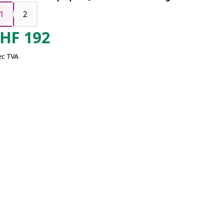
1
2
HF
192
ec TVA