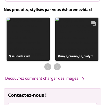
Nos produits, stylisés par vous #sharemevidaxl
Publication
saudades.wd
Publication
moje_czarno_na_bialym
publiée
publiée
par
par
Découvrez comment charger des images
Contactez-nous !