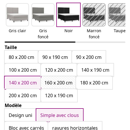
Gris clair
Gris
Noir
Marron
Taupe
foncé
foncé
Taille
80 x 200 cm
90 x 190 cm
90 x 200 cm
100 x 200 cm
120 x 200 cm
140 x 190 cm
140 x 200 cm
160 x 200 cm
180 x 200 cm
200 x 200 cm
120 x 190 cm
Modèle
Design uni
Simple avec clous
Bloc avec carrés
rayures horizontales