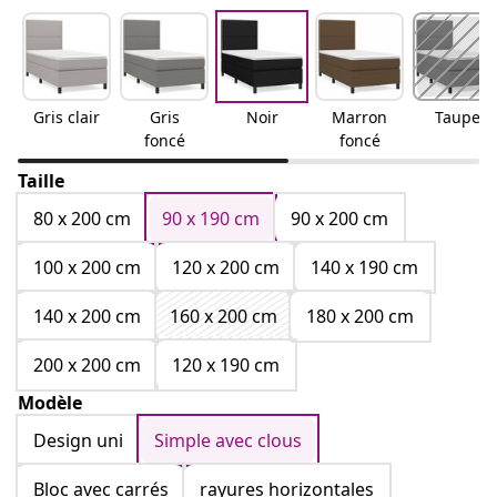
Gris clair
Gris
Noir
Marron
Taupe
foncé
foncé
Taille
80 x 200 cm
90 x 190 cm
90 x 200 cm
100 x 200 cm
120 x 200 cm
140 x 190 cm
140 x 200 cm
160 x 200 cm
180 x 200 cm
200 x 200 cm
120 x 190 cm
Modèle
Design uni
Simple avec clous
Bloc avec carrés
rayures horizontales