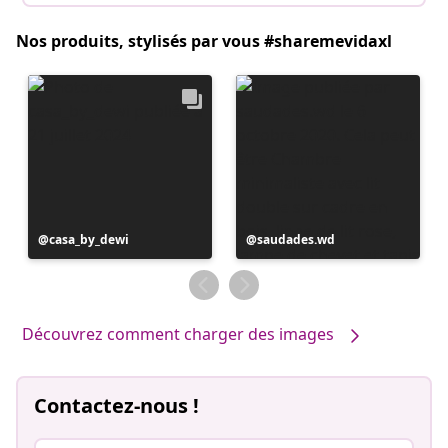
Nos produits, stylisés par vous #sharemevidaxl
Publication
casa_by_dewi
Publication
saudades.wd
publiée
publiée
par
par
Découvrez comment charger des images
Contactez-nous !