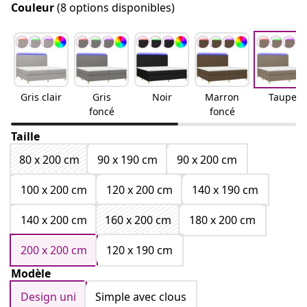
Couleur
(8 options disponibles)
Gris clair
Gris
Noir
Marron
Taupe
foncé
foncé
Taille
80 x 200 cm
90 x 190 cm
90 x 200 cm
100 x 200 cm
120 x 200 cm
140 x 190 cm
140 x 200 cm
160 x 200 cm
180 x 200 cm
200 x 200 cm
120 x 190 cm
Modèle
Design uni
Simple avec clous