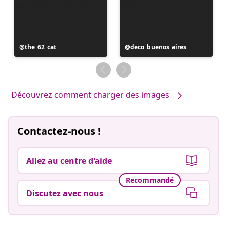
Publication
the_62_cat
Publication
deco_buenos_aires
publiée
publiée
par
par
Découvrez comment charger des images
Contactez-nous !
Allez au centre d'aide
Recommandé
Discutez avec nous