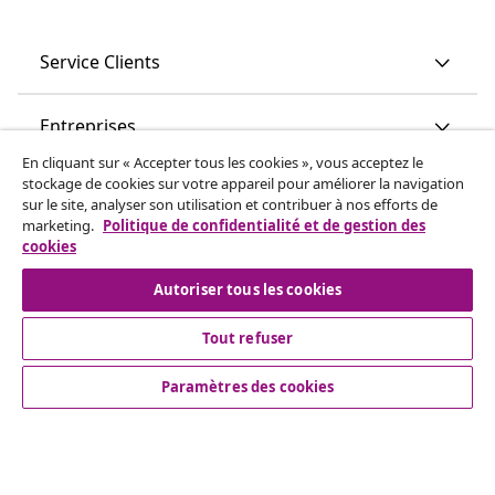
Service Clients
Entreprises
En cliquant sur « Accepter tous les cookies », vous acceptez le
stockage de cookies sur votre appareil pour améliorer la navigation
vidaXL
sur le site, analyser son utilisation et contribuer à nos efforts de
marketing.
Politique de confidentialité et de gestion des
cookies
More content links
Autoriser tous les cookies
Tout refuser
Paramètres des cookies
© 2008-2026 www.vidaxl.ch est un site web de TM
Handelsgesellschaft GmbH