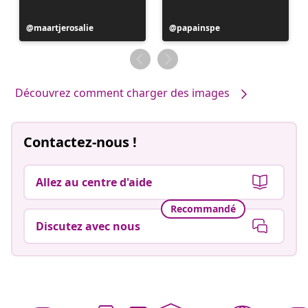
Publication
maartjerosalie
Publication
papainspe
publiée
publiée
par
par
Découvrez comment charger des images
Contactez-nous !
Allez au centre d'aide
Recommandé
Discutez avec nous