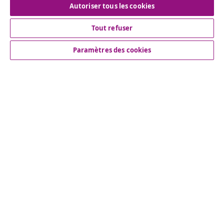
Autoriser tous les cookies
Tout refuser
Service Clients
Paramètres des cookies
Entreprises
vidaXL
More content links
© 2008-2026 www.vidaxl.ch est un site web de TM
Handelsgesellschaft GmbH