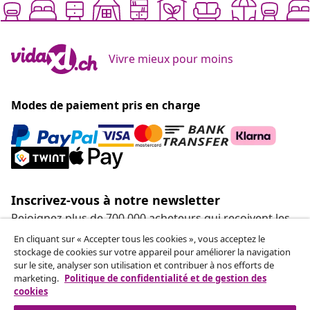
Vivre mieux pour moins
Modes de paiement pris en charge
Inscrivez-vous à notre newsletter
Rejoignez plus de 700 000 acheteurs qui reçoivent les
offres hebdomadaires, les promotions saisonnières et
En cliquant sur « Accepter tous les cookies », vous acceptez le
les nouveautés de vidaXL.
stockage de cookies sur votre appareil pour améliorer la navigation
sur le site, analyser son utilisation et contribuer à nos efforts de
marketing.
Politique de confidentialité et de gestion des
Nos comptes de réseaux sociaux
cookies