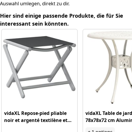
Weitere hilfreiche Fragen
Auswahl umlegen, direkt zu dir.
Hier sind einige passende Produkte, die für Sie
Relevante Kategorielinks
interessant sein könnten.
vidaXL Repose-pied pliable
vidaXL Table de jar
noir et argenté textilène et
78x78x72 cm Alumi
aluminium
coulé