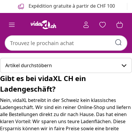
Précédent
Suivant
Expédition gratuite à partir de CHF 100
Artikel durchstöbern
Gibt es bei vidaXL CH ein
Gibt es bei vidaXL CH ein Ladengeschäft?
Ladengeschäft?
Hier sind einige passende Produkte, die für Sie
Nein, vidaXL betreibt in der Schweiz kein klassisches
interessant sein könnten.
Ladengeschäft. Wir sind ein reiner Online-Shop und liefern
alle Bestellungen direkt zu dir nach Hause. Das hat einen
Warum vidaXL ohne Filiale auskommt
klaren Vorteil: Wir sparen uns teure Ladenflächen. Diese
Ersparnis können wir in faire Preise sowie eine breite