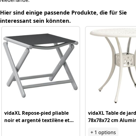
Niederlande.
Weitere hilfreiche Fragen
Hier sind einige passende Produkte, die für Sie
Relevante Kategorielinks
interessant sein könnten.
vidaXL Repose-pied pliable
vidaXL Table de jar
noir et argenté textilène et
78x78x72 cm Alumi
aluminium
coulé
+
1
options