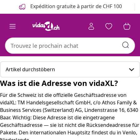
Précédent
Suivant
Expédition gratuite à partir de CHF 100
Artikel durchstöbern
Was ist die Adresse von vidaXL?
Was ist die Adresse von vidaXL?
Für die Schweiz ist die offizielle Geschäftsadresse von
vidaXL: TM Handelsgesellschaft GmbH, c/o Athos Family &
Hier sind einige passende Produkte, die für Sie
Business Services (Switzerland) AG, Lindenstrasse 16, 6340
interessant sein könnten.
Baar. Wichtig: Diese Adresse ist die eingetragene
Geschäftsadresse — sie ist nicht die Rücksendeadresse für
Adressen im Überblick
Pakete. Den internationalen Hauptsitz findest du in Venlo,