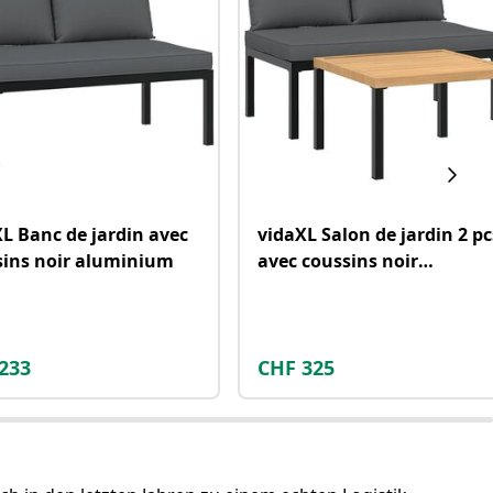
L Banc de jardin avec
vidaXL Salon de jardin 2 pc
sins noir aluminium
avec coussins noir
aluminium
233
CHF
325