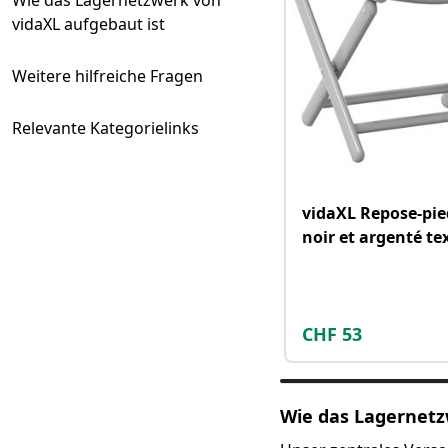
Wie das Lagernetzwerk von
vidaXL aufgebaut ist
Weitere hilfreiche Fragen
Relevante Kategorielinks
vidaXL Repose-pie
noir et argenté tex
aluminium
CHF
53
Wie das Lagernetz