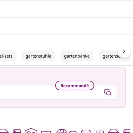
l-sets
gartenstuhle
gartenbanke
gartensofas
Recommandé