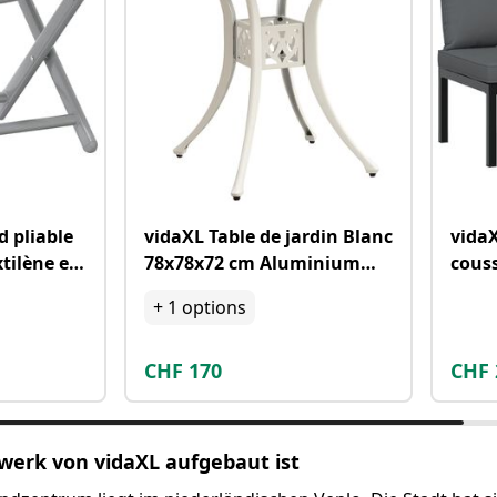
d pliable
vidaXL Table de jardin Blanc
vidaX
tilène et
78x78x72 cm Aluminium
cous
coulé
+
1
options
CHF
170
CHF
werk von vidaXL aufgebaut ist