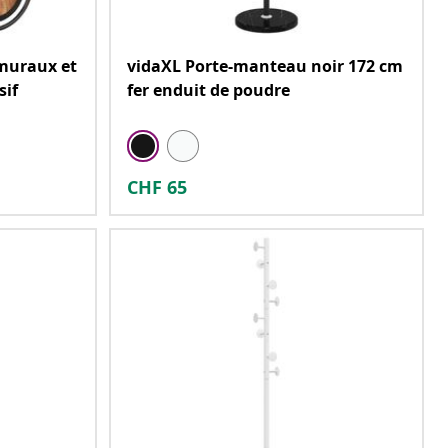
muraux et
vidaXL Porte-manteau noir 172 cm
sif
fer enduit de poudre
CHF
65