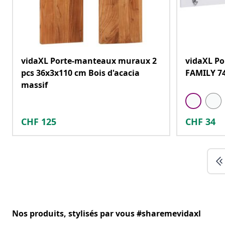
vidaXL Porte-manteaux muraux 2
vidaXL P
pcs 36x3x110 cm Bois d'acacia
FAMILY 7
massif
CHF
125
CHF
34
Nos produits, stylisés par vous #sharemevidaxl