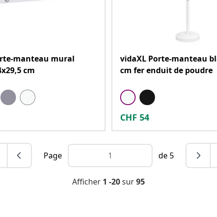
orte-manteau mural
vidaXL Porte-manteau bl
4x29,5 cm
cm fer enduit de poudre
CHF
54
Page
de 5
Afficher
1 -20
sur
95