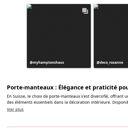
Publication
myhamptonshaus
Publication
deco_roxanne
publiée
publiée
par
par
Porte-manteaux : Élégance et praticité po
En Suisse, le choix de porte-manteaux s'est diversifié, offrant
des éléments essentiels dans la décoration intérieure. Disponib
Voir plus