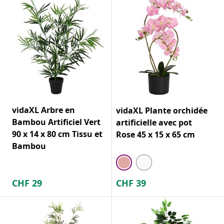
vidaXL Arbre en
vidaXL Plante orchidée
Bambou Artificiel Vert
artificielle avec pot
90 x 14 x 80 cm Tissu et
Rose 45 x 15 x 65 cm
Bambou
CHF
29
CHF
39