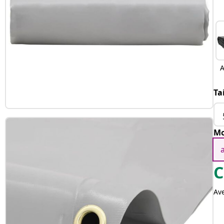
A
Ta
Mo
C
Av