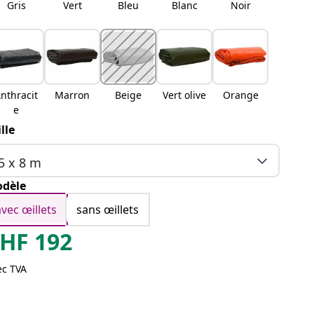
Gris
Vert
Bleu
Blanc
Noir
nthracit
Marron
Beige
Vert olive
Orange
e
ille
5 x 8 m
dèle
avec œillets
sans œillets
HF
192
ec TVA