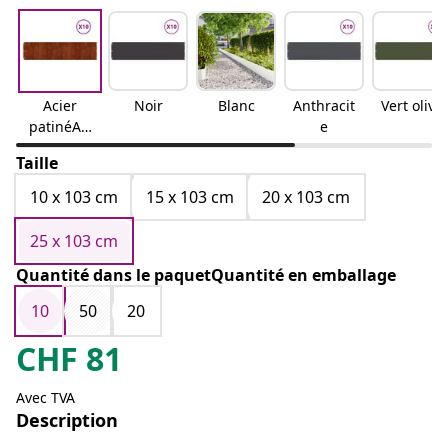
Acier
Noir
Blanc
Anthracit
Vert olive
patinéAci
e
er
Taille
résistant
aux
10 x 103 cm
15 x 103 cm
20 x 103 cm
intempér
ies
25 x 103 cm
Quantité dans le paquetQuantité en emballage
10
50
20
CHF
81
Avec TVA
Description