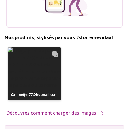
Nos produits, stylisés par vous #sharemevidaxl
Publication
mmeijer77@hotmail.com
publiée
par
Découvrez comment charger des images