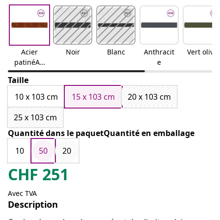
Acier
Noir
Blanc
Anthracit
Vert olive
patinéAci
e
er
Taille
résistant
aux
10 x 103 cm
15 x 103 cm
20 x 103 cm
intempér
ies
25 x 103 cm
Quantité dans le paquetQuantité en emballage
10
50
20
CHF
251
Avec TVA
Description