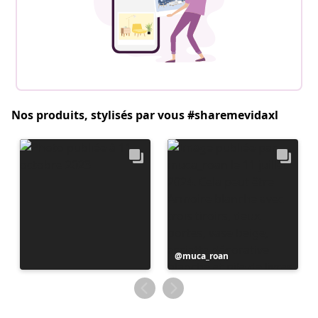
Nos produits, stylisés par vous #sharemevidaxl
Publication
muca_roan
publiée
par