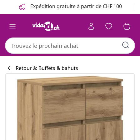
Précédent
Suivant
Expédition gratuite à partir de CHF 100
Retour à: Buffets & bahuts