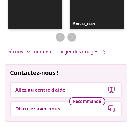
Publication
muca_roan
publiée
par
Découvrez comment charger des images
Contactez-nous !
Allez au centre d'aide
Recommandé
Discutez avec nous