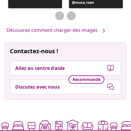
Publication
muca_roan
publiée
par
Découvrez comment charger des images
Contactez-nous !
Allez au centre d'aide
Recommandé
Discutez avec nous