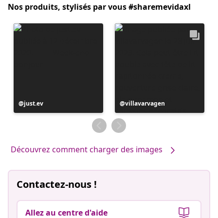
Nos produits, stylisés par vous #sharemevidaxl
Publication
just.ev
Publication
villavarvagen
publiée
publiée
par
par
Découvrez comment charger des images
Contactez-nous !
Allez au centre d'aide