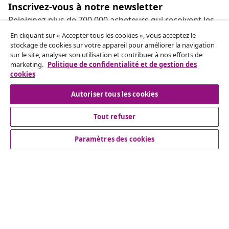
Inscrivez-vous à notre newsletter
Rejoignez plus de 700 000 acheteurs qui reçoivent les
offres hebdomadaires, les promotions saisonnières et
En cliquant sur « Accepter tous les cookies », vous acceptez le
les nouveautés de vidaXL.
stockage de cookies sur votre appareil pour améliorer la navigation
sur le site, analyser son utilisation et contribuer à nos efforts de
marketing.
Politique de confidentialité et de gestion des
Nos comptes de réseaux sociaux
cookies
Autoriser tous les cookies
Tout refuser
Service Clients
Paramètres des cookies
Entreprises
vidaXL
More content links