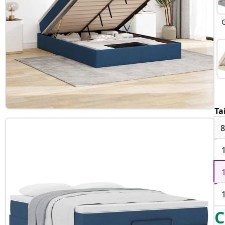
G
Ta
8
C