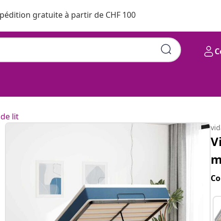
pédition gratuite à partir de CHF 100
C
de lit
vi
V
m
Co