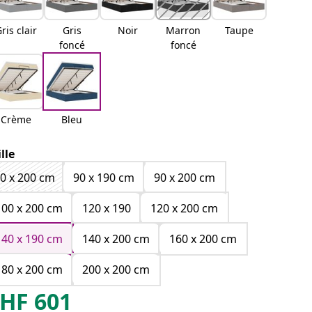
ris clair
Gris
Noir
Marron
Taupe
foncé
foncé
Crème
Bleu
ille
0 x 200 cm
90 x 190 cm
90 x 200 cm
100 x 200 cm
120 x 190
120 x 200 cm
140 x 190 cm
140 x 200 cm
160 x 200 cm
180 x 200 cm
200 x 200 cm
HF
601