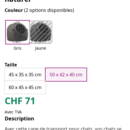
Couleur
(2 options disponibles)
Gris
Jaune
Taille
45 x 35 x 35 cm
50 x 42 x 40 cm
60 x 45 x 45 cm
CHF
71
Avec TVA
Description
Avec cette cage de transport pour chats, vos chats se