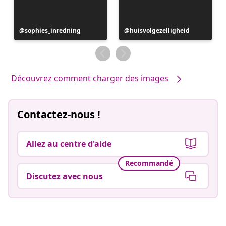
Publication
sophies_inredning
Publication
huisvolgezelligheid
publiée
publiée
par
par
Découvrez comment charger des images
Contactez-nous !
Allez au centre d'aide
Recommandé
Discutez avec nous