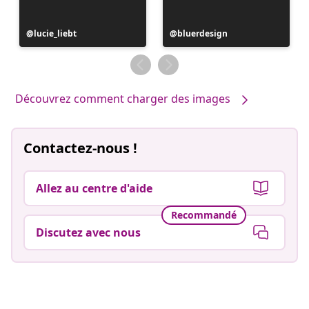
Publication
lucie_liebt
Publication
bluerdesign
publiée
publiée
par
par
Découvrez comment charger des images
Contactez-nous !
Allez au centre d'aide
Recommandé
Discutez avec nous