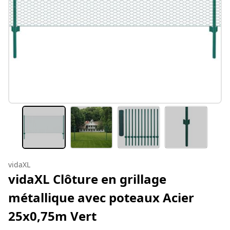
vidaXL
vidaXL Clôture en grillage
métallique avec poteaux Acier
25x0,75m Vert