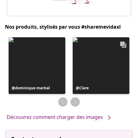
Nos produits, stylisés par vous #sharemevidaxl
Publication
dominique martial
Publication
Clare
publiée
publiée
par
par
Découvrez comment charger des images