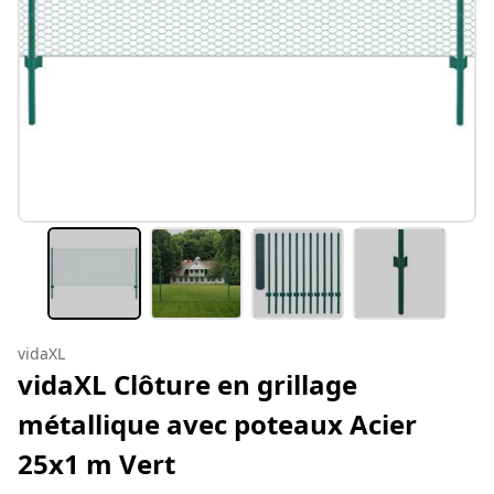
vidaXL
vidaXL Clôture en grillage
métallique avec poteaux Acier
25x1 m Vert