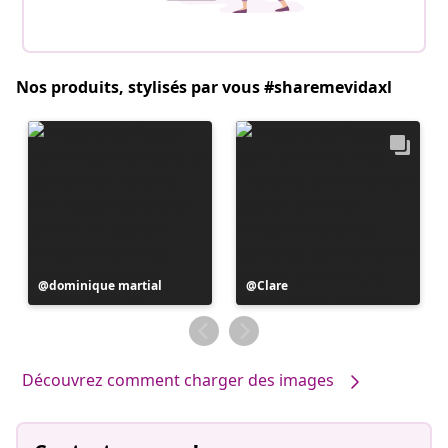
Nos produits, stylisés par vous #sharemevidaxl
Publication
dominique martial
Publication
Clare
publiée
publiée
par
par
Découvrez comment charger des images