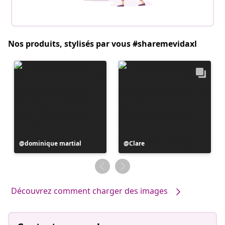
Nos produits, stylisés par vous #sharemevidaxl
Publication
dominique martial
Publication
Clare
publiée
publiée
par
par
Découvrez comment charger des images