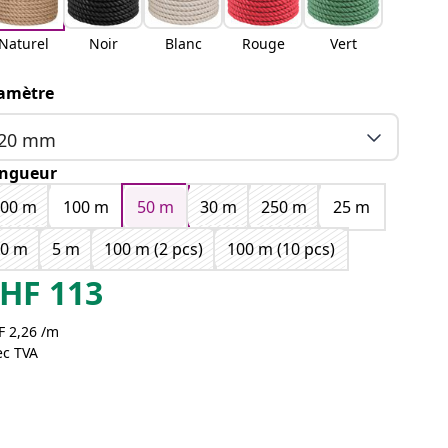
Naturel
Noir
Blanc
Rouge
Vert
amètre
20 mm
ngueur
500 m
100 m
50 m
30 m
250 m
25 m
10 m
5 m
100 m (2 pcs)
100 m (10 pcs)
HF
113
F 2,26 /m
ec TVA