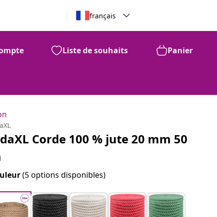
français
ompte
Liste de souhaits
Panier
on
daXL
idaXL Corde 100 % jute 20 mm 50
m
uleur
(5 options disponibles)