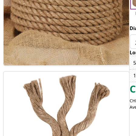
Di
Lo
C
CH
Av