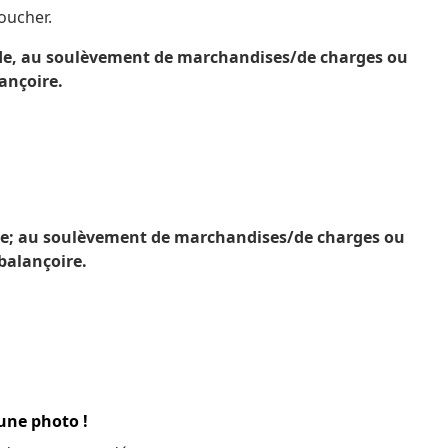
oucher.
alade, au soulèvement de marchandises/de charges ou
ançoire.
ade; au soulèvement de marchandises/de charges ou
balançoire.
 une photo !