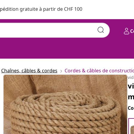
pédition gratuite à partir de CHF 100
C
Chaînes, câbles & cordes
Cordes & câbles de constructi
vi
v
Co