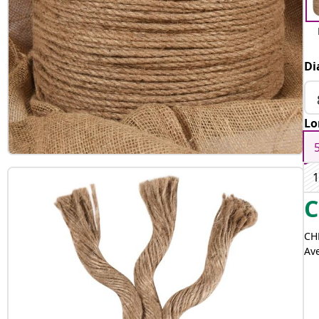
Di
Lo
C
CH
Av