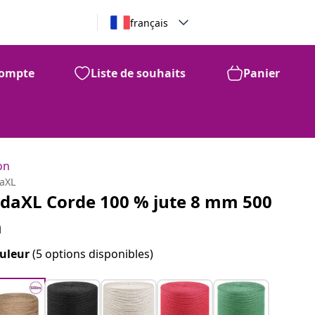
français
ompte
Liste de souhaits
Panier
on
daXL
idaXL Corde 100 % jute 8 mm 500
m
uleur
(5 options disponibles)