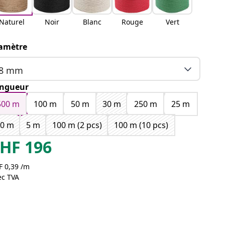
Naturel
Noir
Blanc
Rouge
Vert
amètre
8 mm
ngueur
500 m
100 m
50 m
30 m
250 m
25 m
10 m
5 m
100 m (2 pcs)
100 m (10 pcs)
HF
196
F 0,39 /m
ec TVA