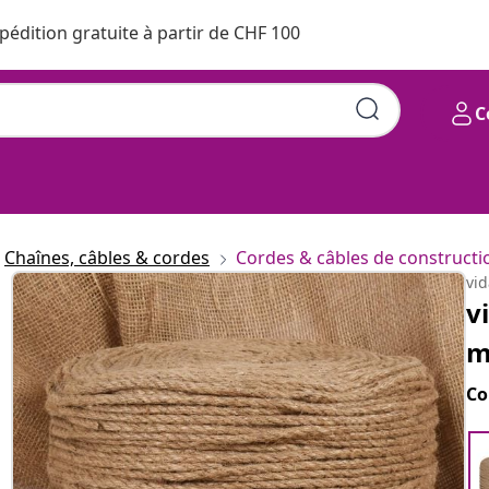
pédition gratuite à partir de CHF 100
C
Chaînes, câbles & cordes
Cordes & câbles de constructi
vi
v
Co