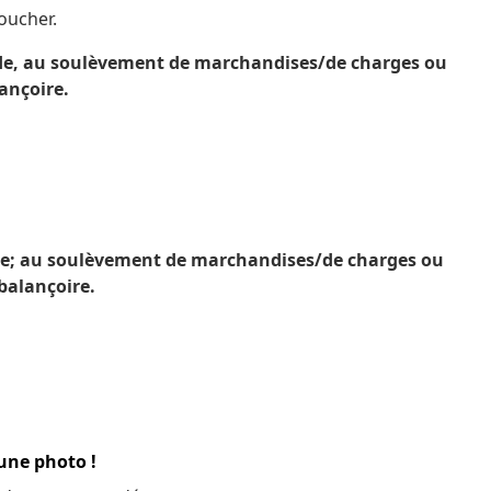
oucher.
alade, au soulèvement de marchandises/de charges ou
ançoire.
ade; au soulèvement de marchandises/de charges ou
balançoire.
 une photo !