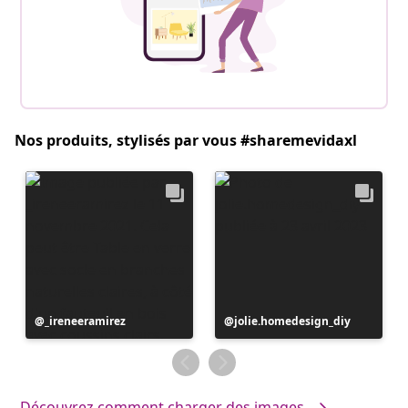
Nos produits, stylisés par vous #sharemevidaxl
Publication
_ireneeramirez
Publication
jolie.homedesign_diy
publiée
publiée
par
par
Découvrez comment charger des images