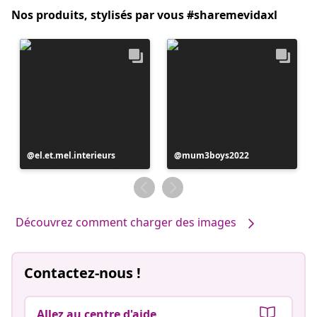
Nos produits, stylisés par vous #sharemevidaxl
Publication
el.et.mel.interieurs
Publication
mum3boys2022
publiée
publiée
par
par
Découvrez comment charger des images
Contactez-nous !
Allez au centre d'aide