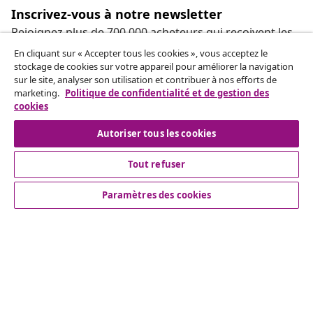
Inscrivez-vous à notre newsletter
Rejoignez plus de 700 000 acheteurs qui reçoivent les
offres hebdomadaires, les promotions saisonnières et
En cliquant sur « Accepter tous les cookies », vous acceptez le
les nouveautés de vidaXL.
stockage de cookies sur votre appareil pour améliorer la navigation
sur le site, analyser son utilisation et contribuer à nos efforts de
marketing.
Politique de confidentialité et de gestion des
Nos comptes de réseaux sociaux
cookies
Autoriser tous les cookies
Tout refuser
Service Clients
Paramètres des cookies
Entreprises
vidaXL
More content links