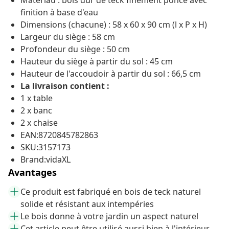
Matériau : bois dur de teck finement poncé avec
finition à base d'eau
Dimensions (chacune) : 58 x 60 x 90 cm (l x P x H)
Largeur du siège : 58 cm
Profondeur du siège : 50 cm
Hauteur du siège à partir du sol : 45 cm
Hauteur de l'accoudoir à partir du sol : 66,5 cm
La livraison contient :
1 x table
2 x banc
2 x chaise
EAN:8720845782863
SKU:3157173
Brand:vidaXL
Avantages
Ce produit est fabriqué en bois de teck naturel
solide et résistant aux intempéries
Le bois donne à votre jardin un aspect naturel
Cet article peut être utilisé aussi bien à l'intérieur