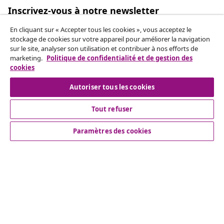
Inscrivez-vous à notre newsletter
Rejoignez plus de 700 000 acheteurs qui reçoivent les
En cliquant sur « Accepter tous les cookies », vous acceptez le
offres hebdomadaires, les promotions saisonnières et
stockage de cookies sur votre appareil pour améliorer la navigation
les nouveautés de vidaXL.
sur le site, analyser son utilisation et contribuer à nos efforts de
marketing.
Politique de confidentialité et de gestion des
cookies
Nos comptes de réseaux sociaux
Autoriser tous les cookies
Tout refuser
Service Clients
Paramètres des cookies
Entreprises
vidaXL
More content links