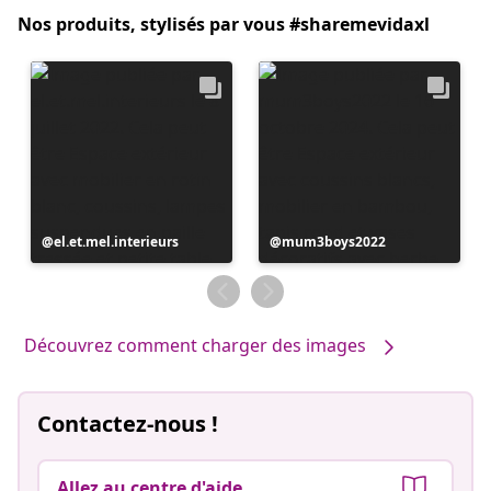
Nos produits, stylisés par vous #sharemevidaxl
Publication
el.et.mel.interieurs
Publication
mum3boys2022
publiée
publiée
par
par
Découvrez comment charger des images
Contactez-nous !
Allez au centre d'aide