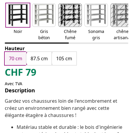
Noir
Gris
Chêne
Sonoma
chêne
béton
fumé
gris
artisanal
Hauteur
70 cm
87.5 cm
105 cm
CHF
79
Avec TVA
Description
Gardez vos chaussures loin de l'encombrement et
créez un environnement bien rangé avec cette
élégante étagère à chaussures !
Matériau stable et durable : le bois d'ingénierie