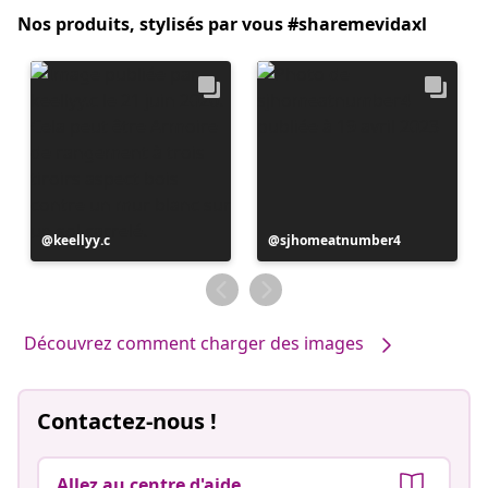
Nos produits, stylisés par vous #sharemevidaxl
Publication
keellyy.c
Publication
sjhomeatnumber4
publiée
publiée
par
par
Découvrez comment charger des images
Contactez-nous !
Allez au centre d'aide