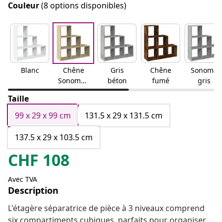
Couleur
(8 options disponibles)
Blanc
Chêne
Gris
Chêne
Sonoma
SonomaC
béton
fumé
gris
hêne
Taille
sonoma
99 x 29 x 99 cm
131.5 x 29 x 131.5 cm
137.5 x 29 x 103.5 cm
CHF
108
Avec TVA
Description
L'étagère séparatrice de pièce à 3 niveaux comprend
six compartiments cubiques, parfaits pour organiser