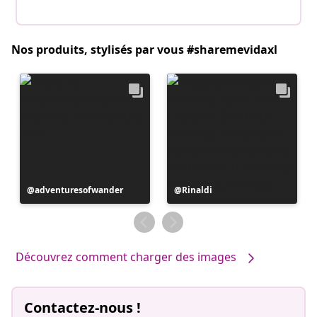
Nos produits, stylisés par vous #sharemevidaxl
Publication
adventuresofwander
Publication
Rinaldi
publiée
publiée
par
par
Découvrez comment charger des images
Contactez-nous !