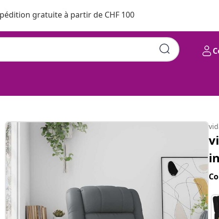
pédition gratuite à partir de CHF 100
C
vi
v
i
Co