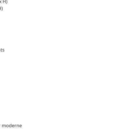
x H)
H)
nts
ur moderne