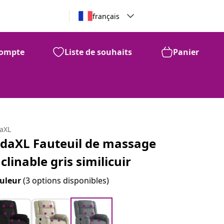
français
ompte
Liste de souhaits
Panier
daXL
idaXL Fauteuil de massage
nclinable gris similicuir
uleur
(3 options disponibles)