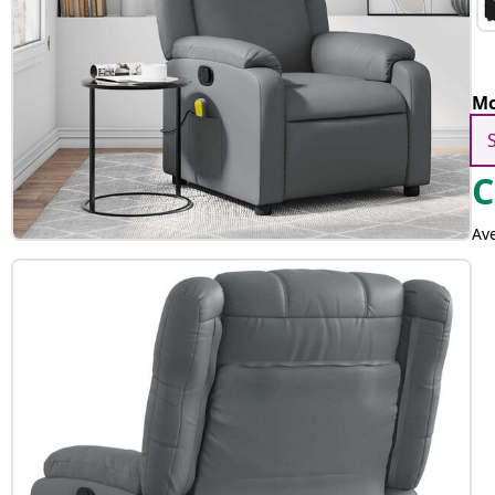
Mo
C
Av