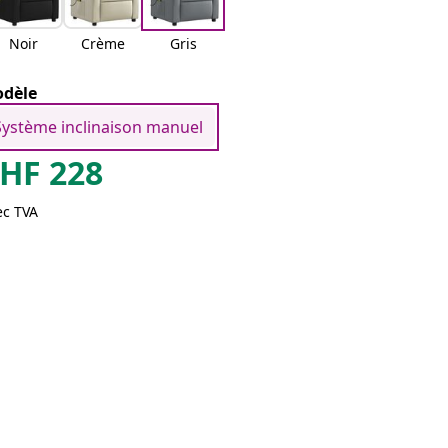
Noir
Crème
Gris
dèle
Système inclinaison manuel
HF
228
ec TVA