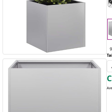
g
Ta
C
Av