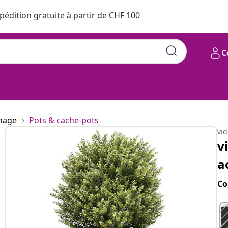
pédition gratuite à partir de CHF 100
C
inage
Pots & cache-pots
vi
v
a
Co