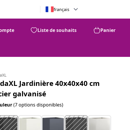
français
ompte
Liste de souhaits
Panier
daXL
idaXL Jardinière 40x40x40 cm
cier galvanisé
uleur
(7 options disponibles)