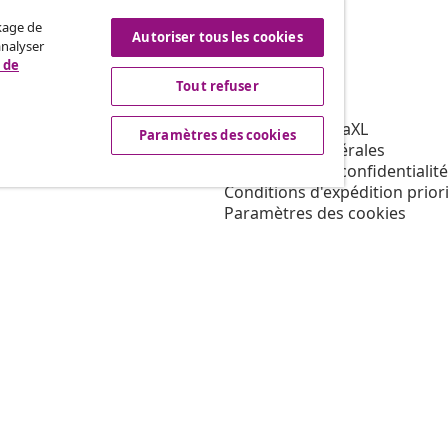
ckage de
Autoriser tous les cookies
analyser
 de
Tout refuser
vidaXL
affiliation
À propos de vidaXL
Paramètres des cookies
our vidaXL
Conditions générales
ns de marketing
Déclaration de confidentialité
Conditions d'expédition priori
Paramètres des cookies
Travailler pour vidaXL
Mentions légales
Sécurité
Personne responsable de l'U
Politique de EPR
Condition d'accès