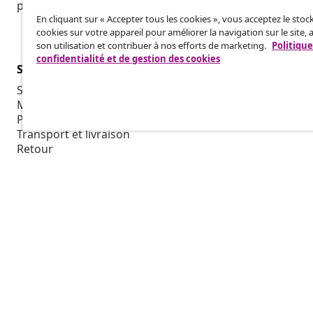
promotions saisonnières et les nouveautés de vidaXL.
En cliquant sur « Accepter tous les cookies », vous acceptez le sto
cookies sur votre appareil pour améliorer la navigation sur le site, 
son utilisation et contribuer à nos efforts de marketing.
Politique
confidentialité et de gestion des cookies
Service Clients
Entreprises
Suivez votre commande
Programme d'
Mon compte
Production p
Paiement
Collaboratio
Transport et livraison
Retour
Informations sur le produit
Commande