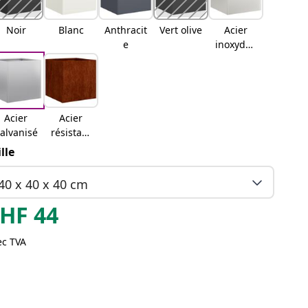
Noir
Blanc
Anthracit
Vert olive
Acier
e
inoxydab
le
Acier
Acier
alvanisé
résistant
aux
ille
intempér
ies
40 x 40 x 40 cm
HF
44
ec TVA