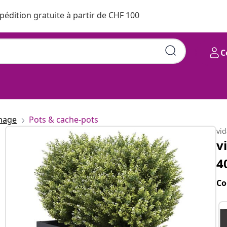
pédition gratuite à partir de CHF 100
C
inage
Pots & cache-pots
vi
v
4
Co