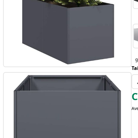
g
Ta
C
Av