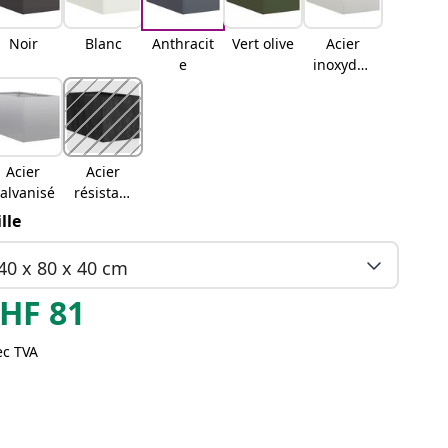
Noir
Blanc
Anthracit
Vert olive
Acier
e
inoxydab
le
Acier
Acier
alvanisé
résistant
aux
ille
intempér
ies
40 x 80 x 40 cm
HF
81
ec TVA