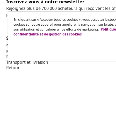
Inscrivez-vous à notre newsletter
Rejoignez plus de 700 000 acheteurs qui reçoivent les o
promotions saisonnières et les nouveautés de vidaXL.
En cliquant sur « Accepter tous les cookies », vous acceptez le sto
cookies sur votre appareil pour améliorer la navigation sur le site, 
son utilisation et contribuer à nos efforts de marketing.
Politique
confidentialité et de gestion des cookies
Service Clients
Entreprises
Suivez votre commande
Programme d'
Mon compte
Production p
Paiement
Collaboratio
Transport et livraison
Retour
Informations sur le produit
Commande