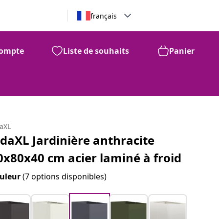
français
ompte
Liste de souhaits
Panier
daXL
idaXL Jardinière anthracite
0x80x40 cm acier laminé à froid
uleur
(7 options disponibles)