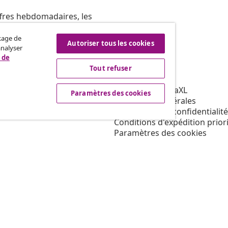
ffres hebdomadaires, les
ckage de
Autoriser tous les cookies
analyser
 de
Tout refuser
vidaXL
affiliation
À propos de vidaXL
Paramètres des cookies
our vidaXL
Conditions générales
ns de marketing
Déclaration de confidentialité
Conditions d'expédition priori
Paramètres des cookies
Travailler pour vidaXL
Mentions légales
Sécurité
Personne responsable de l'U
Politique de EPR
Condition d'accès